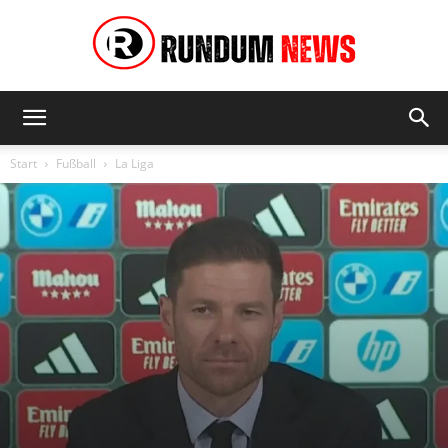
Rundum
Start
Fußball
La Liga
News