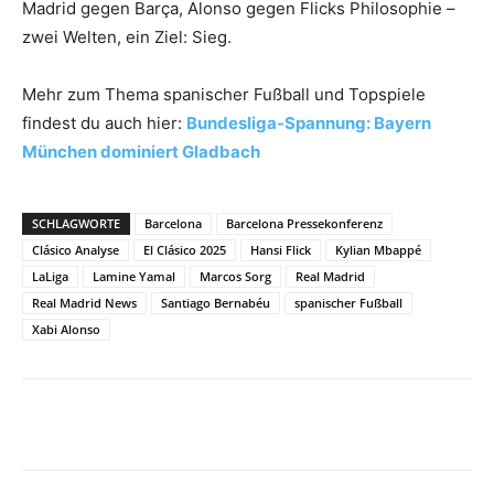
Madrid gegen Barça, Alonso gegen Flicks Philosophie –
zwei Welten, ein Ziel: Sieg.
Mehr zum Thema spanischer Fußball und Topspiele
findest du auch hier:
Bundesliga-Spannung: Bayern
München dominiert Gladbach
SCHLAGWORTE
Barcelona
Barcelona Pressekonferenz
Clásico Analyse
El Clásico 2025
Hansi Flick
Kylian Mbappé
LaLiga
Lamine Yamal
Marcos Sorg
Real Madrid
Real Madrid News
Santiago Bernabéu
spanischer Fußball
Xabi Alonso