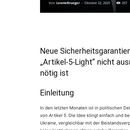
Von
LeonieKrueger
-
Oktober 22, 2025
207
Neue Sicherheitsgarantien
„Artikel‑5‑Light“ nicht a
nötig ist
Einleitung
In den letzten Monaten ist in politischen D
von Artikel 5
. Die Idee klingt einfach und b
Ukraine, vergleichbar mit der Beistandsver