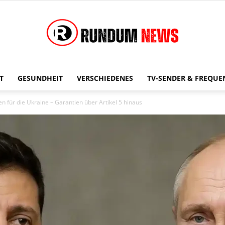
T
GESUNDHEIT
VERSCHIEDENES
TV-SENDER & FREQUE
Rundum
n für die Ukraine – Garantien über Artikel 5 hinaus
News