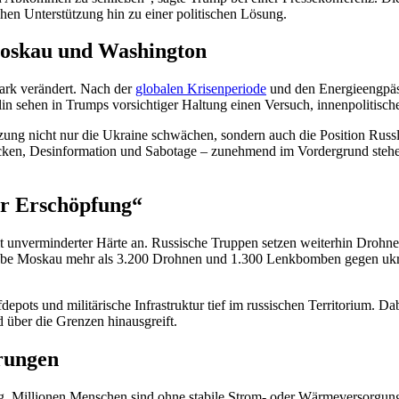
hen Unterstützung hin zu einer politischen Lösung.
Moskau und Washington
tark verändert. Nach der
globalen Krisenperiode
und den Energieengpäss
n sehen in Trumps vorsichtiger Haltung einen Versuch, innenpolitische St
zung nicht nur die Ukraine schwächen, sondern auch die Position Russ
tacken, Desinformation und Sabotage – zunehmend im Vordergrund stehen
er Erschöpfung“
unverminderter Härte an. Russische Truppen setzen weiterhin Drohnen,
be Moskau mehr als 3.200 Drohnen und 1.300 Lenkbomben gegen ukraini
ffdepots und militärische Infrastruktur tief im russischen Territoriu
 über die Grenzen hinausgreift.
rungen
g. Millionen Menschen sind ohne stabile Strom- oder Wärmeversorgung.