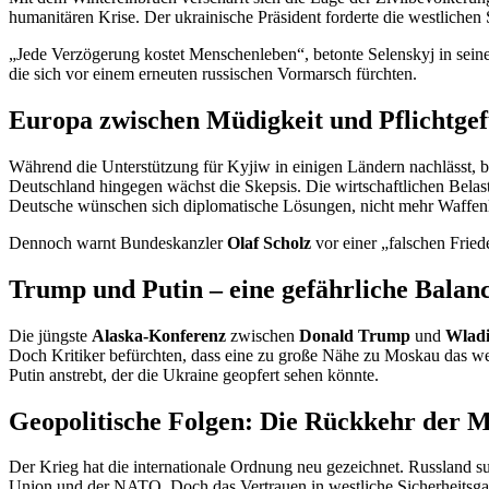
humanitären Krise. Der ukrainische Präsident forderte die westliche
„Jede Verzögerung kostet Menschenleben“, betonte Selenskyj in seine
die sich vor einem erneuten russischen Vormarsch fürchten.
Europa zwischen Müdigkeit und Pflichtgef
Während die Unterstützung für Kyjiw in einigen Ländern nachlässt, bl
Deutschland hingegen wächst die Skepsis. Die wirtschaftlichen Belas
Deutsche wünschen sich diplomatische Lösungen, nicht mehr Waffenl
Dennoch warnt Bundeskanzler
Olaf Scholz
vor einer „falschen Friede
Trump und Putin – eine gefährliche Balan
Die jüngste
Alaska-Konferenz
zwischen
Donald Trump
und
Wladi
Doch Kritiker befürchten, dass eine zu große Nähe zu Moskau das w
Putin anstrebt, der die Ukraine geopfert sehen könnte.
Geopolitische Folgen: Die Rückkehr der M
Der Krieg hat die internationale Ordnung neu gezeichnet. Russland s
Union und der NATO. Doch das Vertrauen in westliche Sicherheitsgara