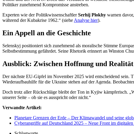
Politiker zunehmend Kompromisse anstreben.
Experten wie der Politikwissenschaftler
Serhij Plokhy
warnen davor, 
während der Kubakrise 1962.“ (siehe
Analyse hier
).
Ein Appell an die Geschichte
Selenskyj positioniert sich zunehmend als moralische Stimme Europa
Selbstbestimmung gefährdet. Seine Rhetorik erinnert an Winston Churc
Ausblick: Zwischen Hoffnung und Realität
Der nächste EU-Gipfel im November 2025 wird entscheidend sein. The
Wiederaufbauhilfe für die Ukraine stehen auf der Agenda. Beobachter
Doch trotz aller Rückschläge bleibt der Ton in Kyjiw kämpferisch. „Wi
unserer Seite – ob sie es ausspricht oder nicht.“
Verwandte Artikel:
Planetare Grenzen der Erde – Der Klimawandel und seine glob
Cyberangriffe auf Deutschland 2025 – Neue Front im digitalen
Schlagworte