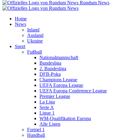
Rundum News
Home
News
Inland
Ausland
Ukraine
Sport
Fußball
Nationalmannschaft
Bundesliga
2. Bundesliga
DFB-Poka
Champions League
UEFA Europa League
UEFA Europa Conference League
Premier League
La Liga
Serie A
Ligue 1
WM-Qualifikation Europa
Alle Ligen
Formel 1
Handball