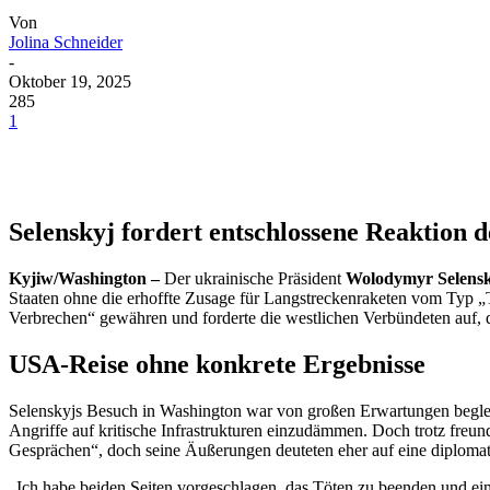
Von
Jolina Schneider
-
Oktober 19, 2025
285
1
Selenskyj fordert entschlossene Reaktion d
Kyjiw/Washington –
Der ukrainische Präsident
Wolodymyr Selens
Staaten ohne die erhoffte Zusage für Langstreckenraketen vom Typ „T
Verbrechen“ gewähren und forderte die westlichen Verbündeten auf,
USA-Reise ohne konkrete Ergebnisse
Selenskyjs Besuch in Washington war von großen Erwartungen begleit
Angriffe auf kritische Infrastrukturen einzudämmen. Doch trotz freun
Gesprächen“, doch seine Äußerungen deuteten eher auf eine diplomatis
„Ich habe beiden Seiten vorgeschlagen, das Töten zu beenden und ei