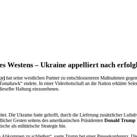
es Westens – Ukraine appelliert nach erfolg
kyj
hat seine westlichen Partner zu entschlosseneren Maßnahmen gegen 
omahawk“ endete. In einer Videobotschaft an die Nation erklärte Selen
 dieselbe Haltung einzunehmen.
et. Die Ukraine hatte gehofft, durch die Lieferung zusätzlicher Lufta
dlicher Gesten seitens des amerikanischen Präsidenten
Donald Trump
che als militärische Strategie hin.
n Abkommen zu schließen“, sagte Trump bei einer Pressekonferenz. Dies