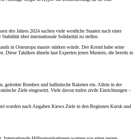
en des Jahres 2024 suchen viele westliche Staaten nach einer
abilität über internationale Solidarität zu stellen.
lands in Osteuropa massiv stärken würde. Der Kreml habe seine
. Diese Taktiken ähneln laut Experten jenen Mustern, die bereits in
 gelenkte Bomben und ballistische Raketen ein. Allein in der
sche Ziele eingesetzt. Viele davon trafen zivile Einrichtungen –
m. Dabei wurden nach Angaben Kiews Ziele in den Regionen Kursk und
 Internationale Hilfsorganisationen warnen vor einer neuen