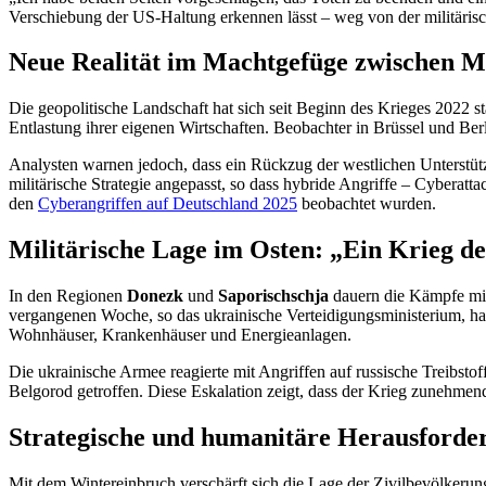
Verschiebung der US-Haltung erkennen lässt – weg von der militärisc
Neue Realität im Machtgefüge zwischen 
Die geopolitische Landschaft hat sich seit Beginn des Krieges 2022 s
Entlastung ihrer eigenen Wirtschaften. Beobachter in Brüssel und Berli
Analysten warnen jedoch, dass ein Rückzug der westlichen Unterstüt
militärische Strategie angepasst, so dass hybride Angriffe – Cyberat
den
Cyberangriffen auf Deutschland 2025
beobachtet wurden.
Militärische Lage im Osten: „Ein Krieg d
In den Regionen
Donezk
und
Saporischschja
dauern die Kämpfe mit 
vergangenen Woche, so das ukrainische Verteidigungsministerium, ha
Wohnhäuser, Krankenhäuser und Energieanlagen.
Die ukrainische Armee reagierte mit Angriffen auf russische Treibsto
Belgorod getroffen. Diese Eskalation zeigt, dass der Krieg zunehmend
Strategische und humanitäre Herausforde
Mit dem Wintereinbruch verschärft sich die Lage der Zivilbevölkerun