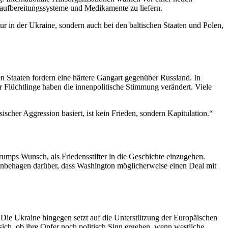
eraufbereitungssysteme und Medikamente zu liefern.
r in der Ukraine, sondern auch bei den baltischen Staaten und Polen,
en Staaten fordern eine härtere Gangart gegenüber Russland. In
 Flüchtlinge haben die innenpolitische Stimmung verändert. Viele
sischer Aggression basiert, ist kein Frieden, sondern Kapitulation.“
rumps Wunsch, als Friedensstifter in die Geschichte einzugehen.
nbehagen darüber, dass Washington möglicherweise einen Deal mit
 Die Ukraine hingegen setzt auf die Unterstützung der Europäischen
ich, ob ihre Opfer noch politisch Sinn ergeben, wenn westliche