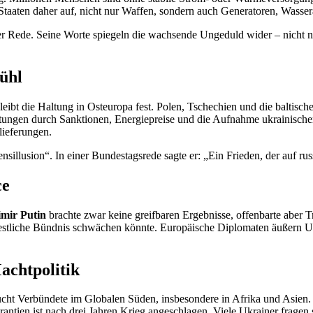
n Staaten daher auf, nicht nur Waffen, sondern auch Generatoren, Wass
r Rede. Seine Worte spiegeln die wachsende Ungeduld wider – nicht nu
ühl
eibt die Haltung in Osteuropa fest. Polen, Tschechien und die baltisch
tungen durch Sanktionen, Energiepreise und die Aufnahme ukrainischer
ieferungen.
nsillusion“. In einer Bundestagsrede sagte er: „Ein Frieden, der auf rus
ce
mir Putin
brachte zwar keine greifbaren Ergebnisse, offenbarte aber T
estliche Bündnis schwächen könnte. Europäische Diplomaten äußern U
achtpolitik
ucht Verbündete im Globalen Süden, insbesondere in Afrika und Asien.
ntien ist nach drei Jahren Krieg angeschlagen. Viele Ukrainer fragen s