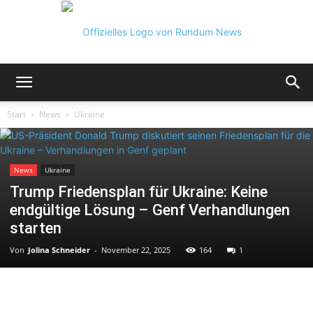
Rundum
Start
News
Ukraine
News
News
Ukraine
Trump Friedensplan für Ukraine: Keine
endgültige Lösung – Genf Verhandlungen
starten
Von
Jolina Schneider
-
November 22, 2025
164
1