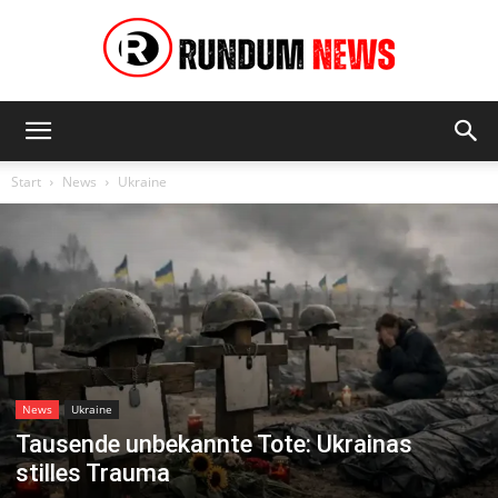
Rundum
Start
News
Ukraine
News
News
Ukraine
Tausende unbekannte Tote: Ukrainas
stilles Trauma