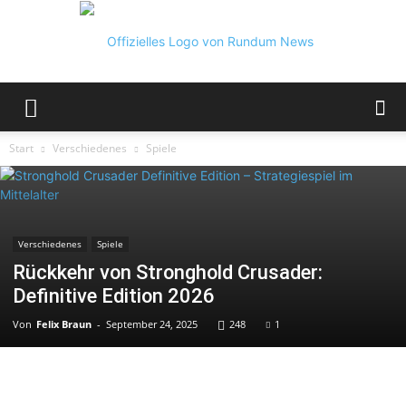
Rundum
Start
Verschiedenes
Spiele
News
Verschiedenes
Spiele
Rückkehr von Stronghold Crusader:
Definitive Edition 2026
Von
Felix Braun
-
September 24, 2025
248
1