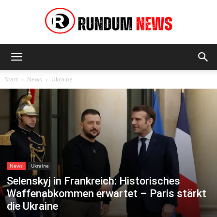
Rundum
Start
News
Ukraine
News
News
Ukraine
Selenskyj in Frankreich: Historisches
Waffenabkommen erwartet – Paris stärkt
die Ukraine