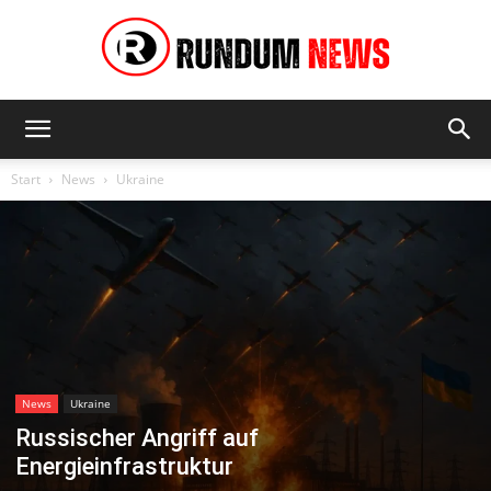
Rundum
Start
News
Ukraine
News
News
Ukraine
Russischer Angriff auf
Energieinfrastruktur