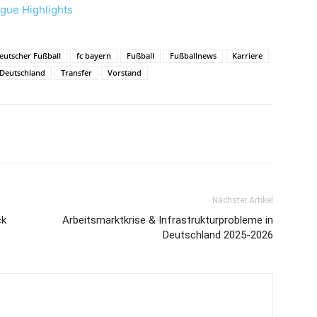
ague Highlights
eutscher Fußball
fc bayern
Fußball
Fußballnews
Karriere
 Deutschland
Transfer
Vorstand
Nächster Artikel
ck
Arbeitsmarktkrise & Infrastrukturprobleme in
Deutschland 2025-2026