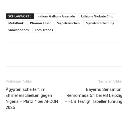
SCHLAGWORTE
Indium Gallium Arsenide
Lithium Niobate Chip
Mobilfunk
Phonon Laser
Signalrauschen
Signalverarbeitung
Smartphones
Tech Trends
Vorheriger Artikel
Nächster Artikel
Ägypten scheitert im
Bayerns Sensation:
Elfmeterschießen gegen
Remontada 5:1 bei RB Leipzig
Nigeria – Platz 4 bei AFCON
– FCB festigt Tabellenführung
2025