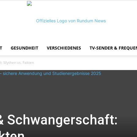
T
GESUNDHEIT
VERSCHIEDENES
TV-SENDER & FREQUE
Rundum
: Mythen vs. Fakten
News
& Schwangerschaft:
kten