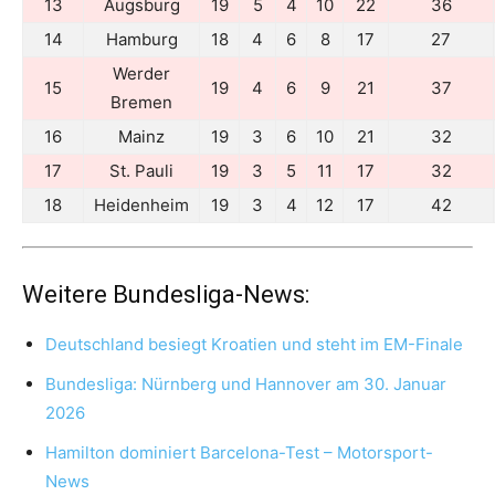
13
Augsburg
19
5
4
10
22
36
14
Hamburg
18
4
6
8
17
27
Werder
15
19
4
6
9
21
37
Bremen
16
Mainz
19
3
6
10
21
32
17
St. Pauli
19
3
5
11
17
32
18
Heidenheim
19
3
4
12
17
42
Weitere Bundesliga-News:
Deutschland besiegt Kroatien und steht im EM-Finale
Bundesliga: Nürnberg und Hannover am 30. Januar
2026
Hamilton dominiert Barcelona-Test – Motorsport-
News