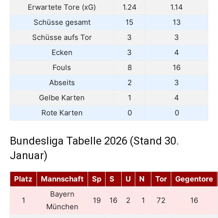
Erwartete Tore (xG)
1.24
1.14
Schüsse gesamt
15
13
Schüsse aufs Tor
3
3
Ecken
3
4
Fouls
8
16
Abseits
2
3
Gelbe Karten
1
4
Rote Karten
0
0
Bundesliga Tabelle 2026 (Stand 30.
Januar)
Platz
Mannschaft
Sp
S
U
N
Tor
Gegentore
Bayern
1
19
16
2
1
72
16
München