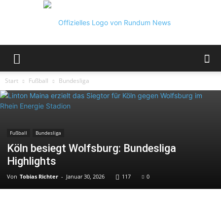
Rundum
Start
Fußball
Bundesliga
News
Fußball
Bundesliga
Köln besiegt Wolfsburg: Bundesliga
Highlights
Von
Tobias Richter
-
Januar 30, 2026
117
0