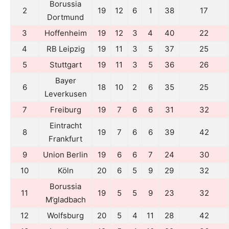
Borussia
2
19
12
6
1
38
17
Dortmund
3
Hoffenheim
19
12
3
4
40
22
4
RB Leipzig
19
11
3
5
37
25
5
Stuttgart
19
11
3
5
36
26
Bayer
6
18
10
2
6
35
25
Leverkusen
7
Freiburg
19
7
6
6
31
32
Eintracht
8
19
7
6
6
39
42
Frankfurt
9
Union Berlin
19
6
6
7
24
30
10
Köln
20
6
5
9
29
32
Borussia
11
19
5
5
9
23
32
M’gladbach
12
Wolfsburg
20
5
4
11
28
42