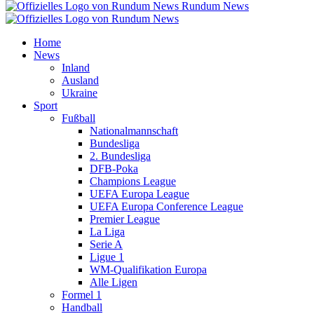
Rundum News
Home
News
Inland
Ausland
Ukraine
Sport
Fußball
Nationalmannschaft
Bundesliga
2. Bundesliga
DFB-Poka
Champions League
UEFA Europa League
UEFA Europa Conference League
Premier League
La Liga
Serie A
Ligue 1
WM-Qualifikation Europa
Alle Ligen
Formel 1
Handball