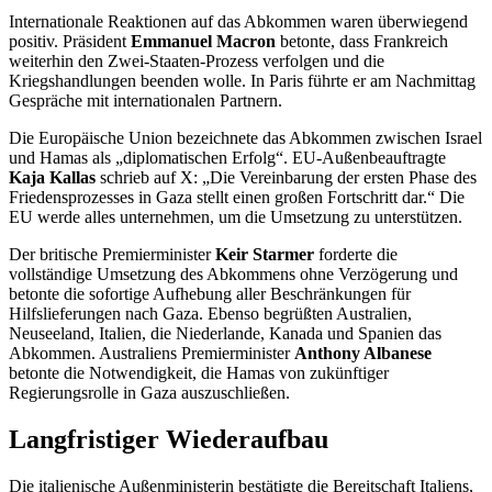
Internationale Reaktionen auf das Abkommen waren überwiegend
positiv. Präsident
Emmanuel Macron
betonte, dass Frankreich
weiterhin den Zwei-Staaten-Prozess verfolgen und die
Kriegshandlungen beenden wolle. In Paris führte er am Nachmittag
Gespräche mit internationalen Partnern.
Die Europäische Union bezeichnete das Abkommen zwischen Israel
und Hamas als „diplomatischen Erfolg“. EU-Außenbeauftragte
Kaja Kallas
schrieb auf X: „Die Vereinbarung der ersten Phase des
Friedensprozesses in Gaza stellt einen großen Fortschritt dar.“ Die
EU werde alles unternehmen, um die Umsetzung zu unterstützen.
Der britische Premierminister
Keir Starmer
forderte die
vollständige Umsetzung des Abkommens ohne Verzögerung und
betonte die sofortige Aufhebung aller Beschränkungen für
Hilfslieferungen nach Gaza. Ebenso begrüßten Australien,
Neuseeland, Italien, die Niederlande, Kanada und Spanien das
Abkommen. Australiens Premierminister
Anthony Albanese
betonte die Notwendigkeit, die Hamas von zukünftiger
Regierungsrolle in Gaza auszuschließen.
Langfristiger Wiederaufbau
Die italienische Außenministerin bestätigte die Bereitschaft Italiens,