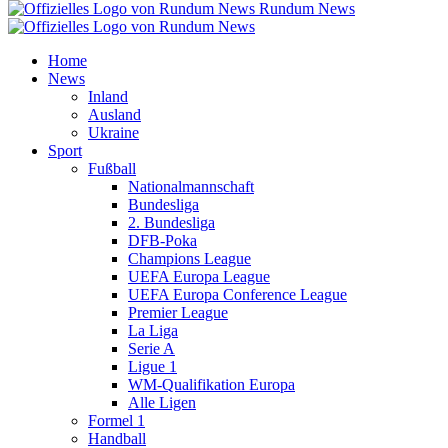
Rundum News
Home
News
Inland
Ausland
Ukraine
Sport
Fußball
Nationalmannschaft
Bundesliga
2. Bundesliga
DFB-Poka
Champions League
UEFA Europa League
UEFA Europa Conference League
Premier League
La Liga
Serie A
Ligue 1
WM-Qualifikation Europa
Alle Ligen
Formel 1
Handball