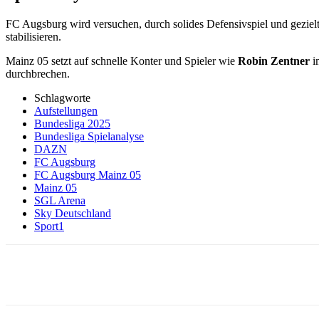
FC Augsburg wird versuchen, durch solides Defensivspiel und geziel
stabilisieren.
Mainz 05 setzt auf schnelle Konter und Spieler wie
Robin Zentner
i
durchbrechen.
Schlagworte
Aufstellungen
Bundesliga 2025
Bundesliga Spielanalyse
DAZN
FC Augsburg
FC Augsburg Mainz 05
Mainz 05
SGL Arena
Sky Deutschland
Sport1