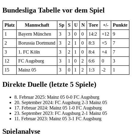
Bundesliga Tabelle vor dem Spiel
Platz
Mannschaft
Sp
S
U
N
Tore
+/-
Punkte
1
Bayern München
3
3
0
0
14:2
+12
9
2
Borussia Dortmund
3
2
1
0
8:3
+5
7
3
1. FC Köln
3
2
1
0
8:4
+4
7
12
FC Augsburg
3
1
0
2
6:6
0
3
15
Mainz 05
3
0
1
2
1:3
-2
1
Direkte Duelle (letzte 5 Spiele)
8. Februar 2025: Mainz 05 0-0 FC Augsburg
20. September 2024: FC Augsburg 2-3 Mainz 05
17. Februar 2024: Mainz 05 1-0 FC Augsburg
23. September 2023: FC Augsburg 2-1 Mainz 05
11. Februar 2023: Mainz 05 3-1 FC Augsburg
Spielanalyse