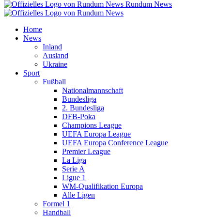
Rundum News
Home
News
Inland
Ausland
Ukraine
Sport
Fußball
Nationalmannschaft
Bundesliga
2. Bundesliga
DFB-Poka
Champions League
UEFA Europa League
UEFA Europa Conference League
Premier League
La Liga
Serie A
Ligue 1
WM-Qualifikation Europa
Alle Ligen
Formel 1
Handball