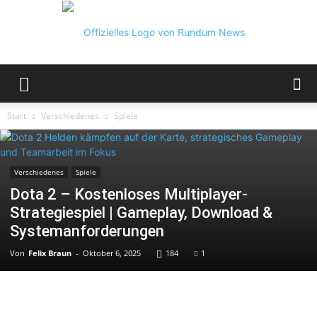
Rundum
Start
Verschiedenes
Spiele
News
Verschiedenes
Spiele
Dota 2 – Kostenloses Multiplayer-
Strategiespiel | Gameplay, Download &
Systemanforderungen
Von
Felix Braun
-
Oktober 6, 2025
184
1