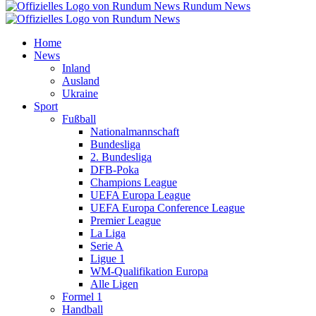
Rundum News
Home
News
Inland
Ausland
Ukraine
Sport
Fußball
Nationalmannschaft
Bundesliga
2. Bundesliga
DFB-Poka
Champions League
UEFA Europa League
UEFA Europa Conference League
Premier League
La Liga
Serie A
Ligue 1
WM-Qualifikation Europa
Alle Ligen
Formel 1
Handball