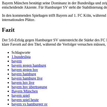
Bayern München bestätigt seine Dominanz in der Bundesliga und zeig
entscheidende Akzente. Für Hamburger SV steht die Stabilisierung 
In den kommenden Spieltagen trifft Bayern auf 1. FC Köln, während
internationalen Plätze.
Fazit
Der 5:0-Erfolg gegen Hamburger SV unterstreicht die Stärke des FC B
klare Favorit auf den Titel, während die Verfolger versuchen müsse
Schlagworte
1.bundesliga
bayern
bayern gegen hamburg
bayern gegen hsv
bayern hamburg
bayern hamburg live
bayern hsv live
bayern hsv übertragung
Bayern München
bayern spiel
bayern spiel heute
bayern vs hamburger sv