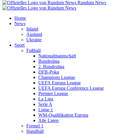
Rundum News
Home
News
Inland
Ausland
Ukraine
Sport
Fußball
Nationalmannschaft
Bundesliga
2. Bundesliga
DFB-Poka
Champions League
UEFA Europa League
UEFA Europa Conference League
Premier League
La Liga
Serie A
Ligue 1
WM-Qualifikation Europa
Alle Ligen
Formel 1
Handball