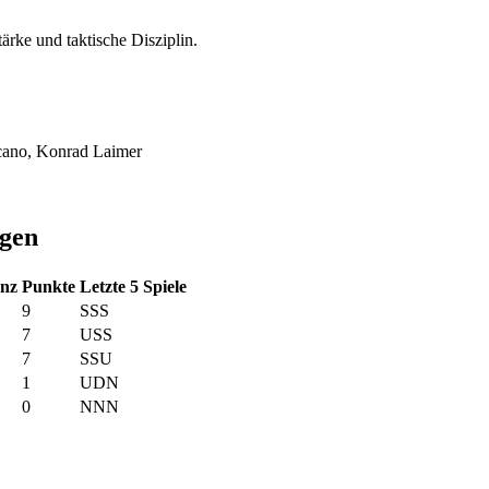
ärke und taktische Disziplin.
cano, Konrad Laimer
agen
enz
Punkte
Letzte 5 Spiele
9
SSS
7
USS
7
SSU
1
UDN
0
NNN