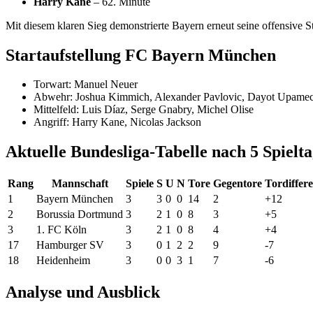
Harry Kane
– 62. Minute
Mit diesem klaren Sieg demonstrierte Bayern erneut seine offensive St
Startaufstellung FC Bayern München
Torwart: Manuel Neuer
Abwehr: Joshua Kimmich, Alexander Pavlovic, Dayot Upame
Mittelfeld: Luis Díaz, Serge Gnabry, Michel Olise
Angriff: Harry Kane, Nicolas Jackson
Aktuelle Bundesliga-Tabelle nach 5 Spielt
Rang
Mannschaft
Spiele
S
U
N
Tore
Gegentore
Tordiffer
1
Bayern München
3
3
0
0
14
2
+12
2
Borussia Dortmund
3
2
1
0
8
3
+5
3
1. FC Köln
3
2
1
0
8
4
+4
17
Hamburger SV
3
0
1
2
2
9
-7
18
Heidenheim
3
0
0
3
1
7
-6
Analyse und Ausblick