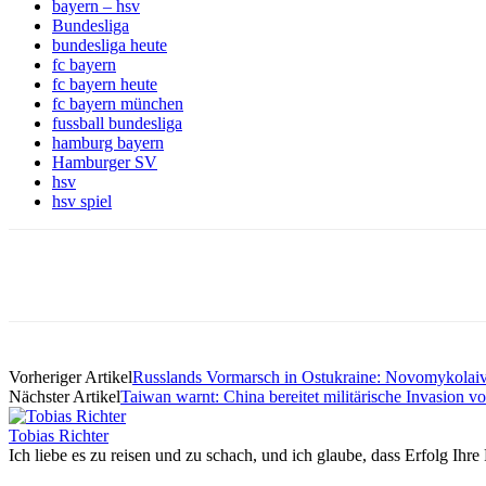
bayern – hsv
Bundesliga
bundesliga heute
fc bayern
fc bayern heute
fc bayern münchen
fussball bundesliga
hamburg bayern
Hamburger SV
hsv
hsv spiel
Vorheriger Artikel
Russlands Vormarsch in Ostukraine: Novomykolai
Nächster Artikel
Taiwan warnt: China bereitet militärische Invasion v
Tobias Richter
Ich liebe es zu reisen und zu schach, und ich glaube, dass Erfolg Ihre 