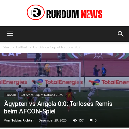
Rundum
Start
Fußball
Caf Africa Cup of Nations 2025
News
Fußball
Caf Africa Cup of Nations 2025
Ägypten vs Angola 0:0: Torloses Remis
beim AFCON-Spiel
Von
Tobias Richter
-
Dezember 29, 2025
157
0